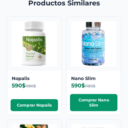
Productos Similares
Nopalis
Nano Slim
590$
590$
1180$
1180$
Comprar Nano
Comprar Nopalis
Slim