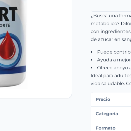
¿Busca una forma
metabólico? Difo
con ingredientes 
de azúcar en san
Puede contribui
Ayuda a mejorar
Ofrece apoyo a
Ideal para adult
vida saludable. C
Precio
Categoría
Formato