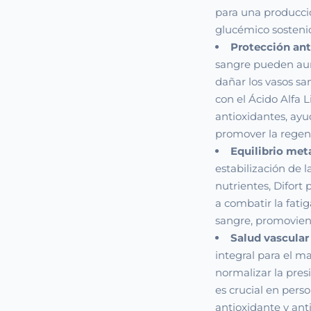
para una producci
glucémico sosteni
Protección ant
sangre pueden aum
dañar los vasos san
con el Ácido Alfa 
antioxidantes, ayu
promover la regene
Equilibrio met
estabilización de l
nutrientes, Difort
a combatir la fati
sangre, promovien
Salud vascular y
integral para el m
normalizar la presió
es crucial en pers
antioxidante y ant