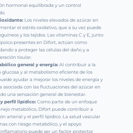
ón hormonal equilibrada y un control
do.
ioxidante:
Los niveles elevados de azúcar en
entar el estrés oxidativo, que a su vez puede
guíneos y los tejidos. Las vitaminas C y E, junto
Lipoico presentes en Difort, actúan como
dando a proteger las células del daño y a
ración tisular.
abólico general y energía:
Al contribuir a la
a glucosa y al metabolismo eficiente de los
 puede ayudar a mejorar los niveles de energía y
ga asociada con las fluctuaciones del azúcar en
do una sensación general de bienestar.
 perfil lipídico:
Como parte de un enfoque
anejo metabólico, Difort puede contribuir a
n arterial y el perfil lipídico. La salud vascular
onas con riesgo metabólico, y el apoyo
iinflamatorio puede ser un factor protector