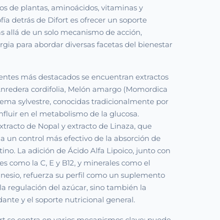
os de plantas, aminoácidos, vitaminas y
ofía detrás de Difort es ofrecer un soporte
s allá de un solo mecanismo de acción,
rgia para abordar diversas facetas del bienestar
ntes más destacados se encuentran extractos
nredera cordifolia, Melón amargo (Momordica
ema sylvestre, conocidas tradicionalmente por
influir en el metabolismo de la glucosa.
tracto de Nopal y extracto de Linaza, que
a un control más efectivo de la absorción de
tino. La adición de Ácido Alfa Lipoico, junto con
es como la C, E y B12, y minerales como el
nesio, refuerza su perfil como un suplemento
la regulación del azúcar, sino también la
dante y el soporte nutricional general.
rt se centra en varios mecanismos clave: puede