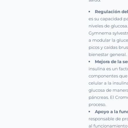
Regulación del
es su capacidad pa
niveles de glucosa
Gymnema sylvestre
a modular la gluce
picos y caídas bru
bienestar general.
Mejora de la se
insulina es un fact
componentes que p
celular a la insuli
glucosa de manera 
páncreas. El Cromo
proceso.
Apoyo a la fun
responsable de pro
al funcionamiento 