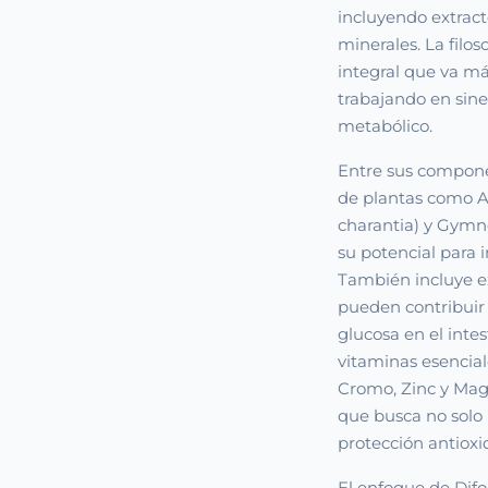
incluyendo extract
minerales. La filos
integral que va má
trabajando en sine
metabólico.
Entre sus compone
de plantas como A
charantia) y Gymn
su potencial para 
También incluye ex
pueden contribuir 
glucosa en el intes
vitaminas esencial
Cromo, Zinc y Mag
que busca no solo 
protección antioxi
El enfoque de Difo