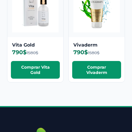
Vita Gold
Vivaderm
790$
790$
1580$
1580$
Comprar Vita
Comprar
Gold
Vivaderm