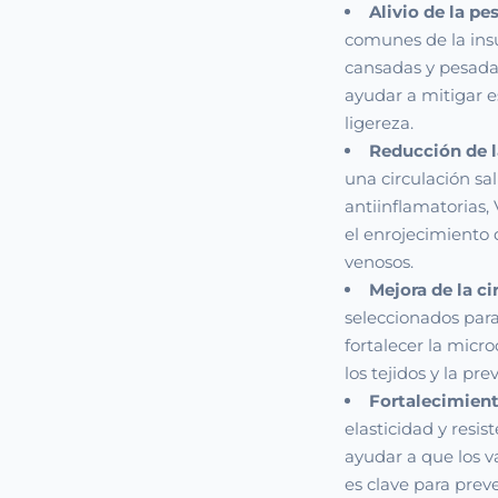
Alivio de la pe
comunes de la insu
cansadas y pesadas
ayudar a mitigar 
ligereza.
Reducción de l
una circulación sa
antiinflamatorias,
el enrojecimient
venosos.
Mejora de la c
seleccionados para
fortalecer la micro
los tejidos y la p
Fortalecimient
elasticidad y resi
ayudar a que los v
es clave para preve