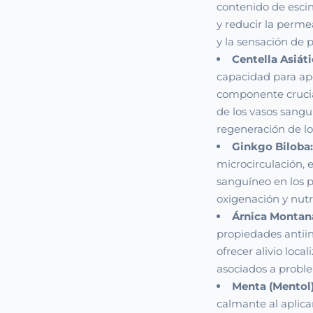
contenido de esci
y reducir la perme
y la sensación de 
Centella Asiáti
capacidad para ap
componente crucial
de los vasos sangu
regeneración de los
Ginkgo Biloba:
microcirculación, 
sanguíneo en los p
oxigenación y nutri
Árnica Montan
propiedades antiin
ofrecer alivio loc
asociados a probl
Menta (Mentol)
calmante al aplica