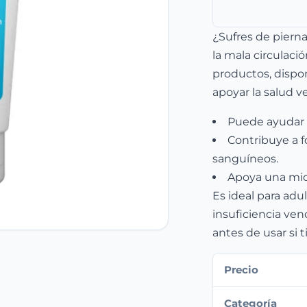
¿Sufres de piern
la mala circulaci
productos, dispon
apoyar la salud v
Puede ayudar a
Contribuye a f
sanguíneos.
Apoya una micr
Es ideal para adu
insuficiencia ven
antes de usar si 
Precio
Categoría